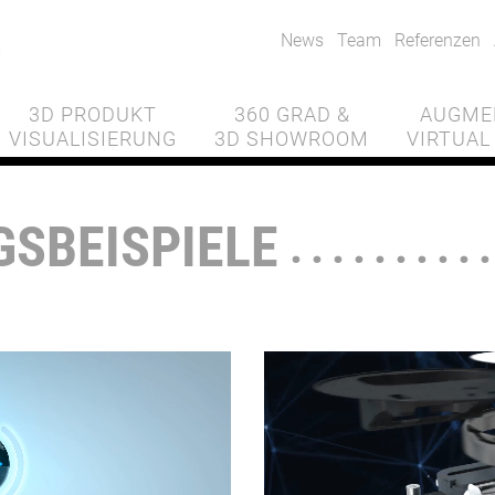
News
Team
Referenzen
3D PRODUKT
360 GRAD &
AUGME
VISUALISIERUNG
3D SHOWROOM
VIRTUAL
SBEISPIELE