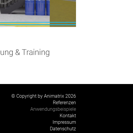
© Copyright by Animatrix 2026
Referenzen
Anwendungsbeispiele
Kontakt
Impressum
Datenschutz