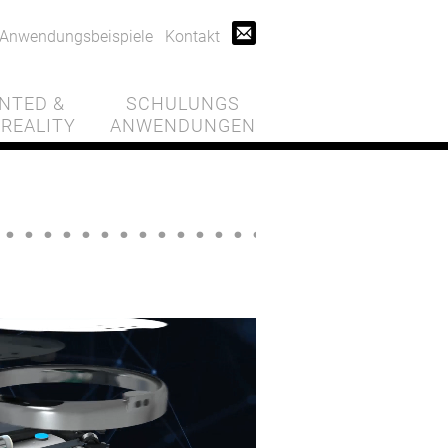
Anwendungsbeispiele
Kontakt
NTED &
SCHULUNGS
 REALITY
ANWENDUNGEN